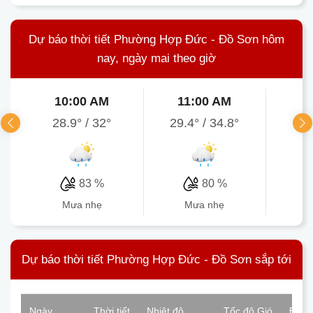
Dự báo thời tiết Phường Hợp Đức - Đồ Sơn hôm
nay, ngày mai theo giờ
10:00 AM
11:00 AM
1
28.9°
/
32°
29.4°
/
34.8°
30
83 %
80 %
mưa nhẹ
mưa nhẹ
Dự báo thời tiết Phường Hợp Đức - Đồ Sơn sắp tới
Ngày
Thời tiết
Nhiệt độ
Tốc độ Gió
Độ ẩ