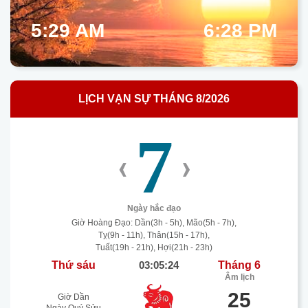
5:29 AM
6:28 PM
LỊCH VẠN SỰ THÁNG 8/2026
7
‹
›
Ngày hắc đạo
Giờ Hoàng Đạo: Dần(3h - 5h), Mão(5h - 7h),
Tỵ(9h - 11h), Thân(15h - 17h),
Tuất(19h - 21h), Hợi(21h - 23h)
Thứ sáu
03:05:25
Tháng 6
Âm lịch
25
Giờ Dần