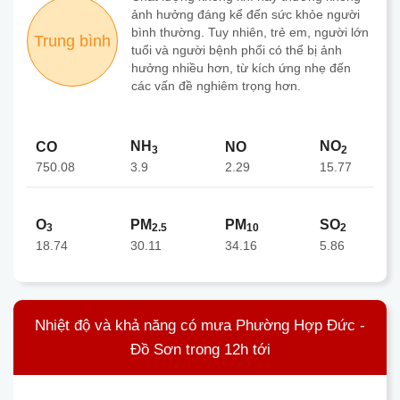
ảnh hưởng đáng kể đến sức khỏe người
bình thường. Tuy nhiên, trẻ em, người lớn
Trung bình
tuổi và người bệnh phổi có thể bị ảnh
hưởng nhiều hơn, từ kích ứng nhẹ đến
các vấn đề nghiêm trọng hơn.
NH
NO
CO
NO
3
2
750.08
2.29
3.9
15.77
O
PM
PM
SO
3
2.5
10
2
18.74
30.11
34.16
5.86
Nhiệt độ và khả năng có mưa Phường Hợp Đức -
Đồ Sơn trong 12h tới