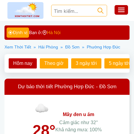
Định vị
Bạn ở:
Hà Nội
Xem Thời Tiết
»
Hải Phòng
»
Đồ Sơn
»
Phường Hợp Đức
Hôm nay
Theo giờ
3 ngày tới
5 ngày tới
Dự báo thời tiết Phường Hợp Đức - Đồ Sơn
mây đen u ám
Cảm giác như
32°
28°
Khả năng mưa:
100%