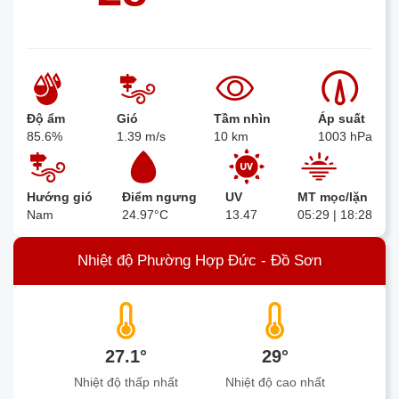
Độ ẩm
Gió
Tầm nhìn
Áp suất
85.6%
1.39 m/s
10 km
1003 hPa
Hướng gió
Điểm ngưng
UV
MT mọc/lặn
Nam
24.97°C
13.47
05:29 | 18:28
Nhiệt độ Phường Hợp Đức - Đồ Sơn
27.1°
29°
Nhiệt độ thấp nhất
Nhiệt độ cao nhất