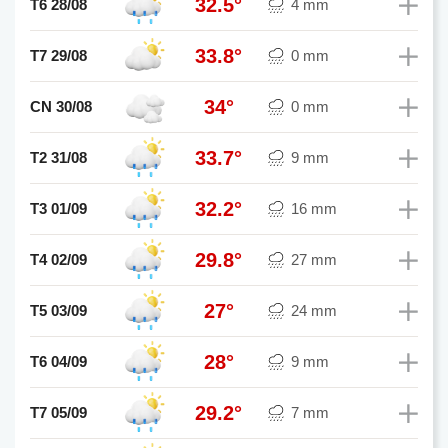
32.5°
T6 28/08
4 mm
33.8°
T7 29/08
0 mm
34°
CN 30/08
0 mm
33.7°
T2 31/08
9 mm
32.2°
T3 01/09
16 mm
29.8°
T4 02/09
27 mm
27°
T5 03/09
24 mm
28°
T6 04/09
9 mm
29.2°
T7 05/09
7 mm