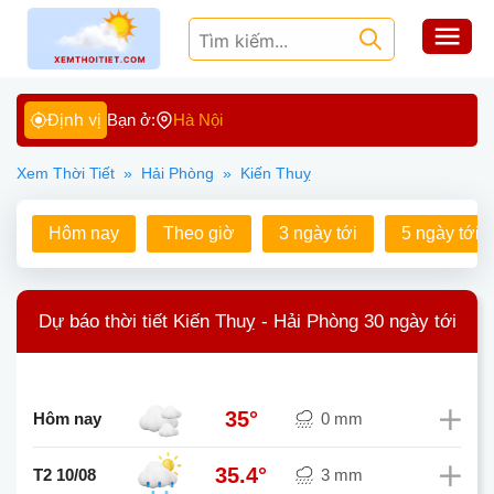
Định vị
Bạn ở:
Hà Nội
Xem Thời Tiết
»
Hải Phòng
»
Kiến Thuỵ
Hôm nay
Theo giờ
3 ngày tới
5 ngày tới
Dự báo thời tiết Kiến Thuỵ - Hải Phòng 30 ngày tới
35°
Hôm nay
0 mm
35.4°
T2 10/08
3 mm