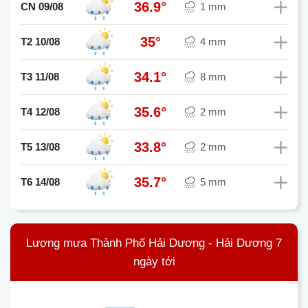
36.9°
CN 09/08
1 mm
35°
T2 10/08
4 mm
34.1°
T3 11/08
8 mm
35.6°
T4 12/08
2 mm
33.8°
T5 13/08
2 mm
35.7°
T6 14/08
5 mm
Lượng mưa Thành Phố Hải Dương - Hải Dương 7
ngày tới