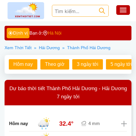
Định vị
Bạn ở:
Hà Nội
Xem Thời Tiết
»
Hải Dương
»
Thành Phố Hải Dương
Hôm nay
Theo giờ
3 ngày tới
5 ngày tới
Dự báo thời tiết Thành Phố Hải Dương - Hải Dương
7 ngày tới
32.4°
Hôm nay
4 mm