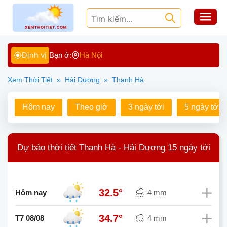
Định vị
Bạn ở:
Hà Nội
Xem Thời Tiết
»
Hải Dương
»
Thanh Hà
Hôm nay
Theo giờ
3 ngày tới
5 ngày tới
Dự báo thời tiết Thanh Hà - Hải Dương 15 ngày tới
32.5°
Hôm nay
4 mm
34.7°
T7 08/08
4 mm