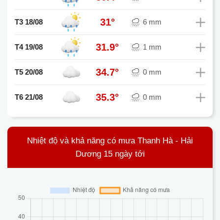
31°
T3 18/08
6 mm
31.9°
T4 19/08
1 mm
34.7°
T5 20/08
0 mm
35.3°
T6 21/08
0 mm
Nhiệt độ và khả năng có mưa Thanh Hà - Hải
Dương 15 ngày tới