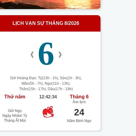
LỊCH VẠN SỰ THÁNG 8/2026
6
‹
›
Giờ Hoàng Đạo: Tý(23h - 1h), Sửu(1h - 3h),
Mão(5h - 7h), Ngọ(11h - 13h),
Thân(15h - 17h), Dậu(17h - 19h)
Thứ năm
12:42:35
Tháng 6
Âm lịch
24
Giờ Ngọ
Ngày Nhâm Tý
Tháng Ất Mùi
Năm Bính Ngọ