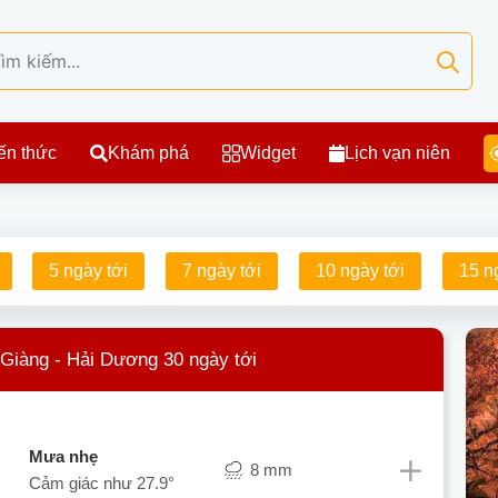
ến thức
Khám phá
Widget
Lịch vạn niên
5 ngày tới
7 ngày tới
10 ngày tới
15 n
 Giàng - Hải Dương 30 ngày tới
mưa nhẹ
8 mm
Cảm giác như
27.9°