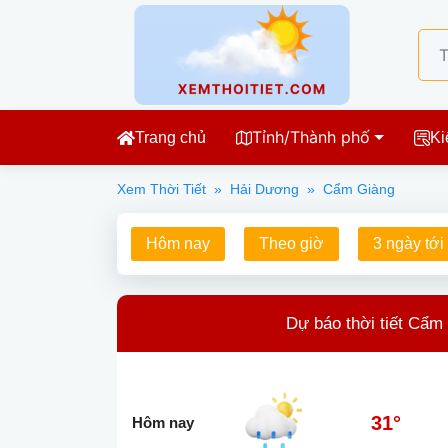
Tỉnh/Thành phố
Trang chủ
Ki
Xem Thời Tiết
»
Hải Dương
»
Cẩm Giàng
Hôm nay
Theo giờ
3 ngày tới
Dự báo thời tiết Cẩm
31°
Hôm nay