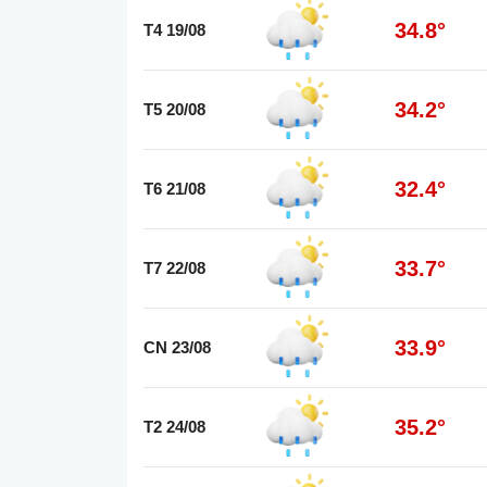
34.8°
T4 19/08
34.2°
T5 20/08
32.4°
T6 21/08
33.7°
T7 22/08
33.9°
CN 23/08
35.2°
T2 24/08