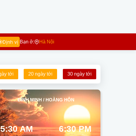
Định vị
Bạn ở:
Hà Nội
gày tới
20 ngày tới
30 ngày tới
BÌNH MINH / HOÀNG HÔN
5:30 AM
6:30 PM