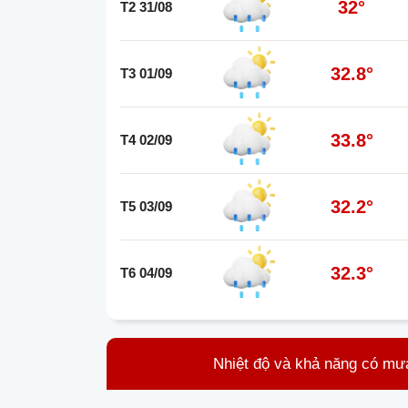
32°
T2 31/08
32.8°
T3 01/09
33.8°
T4 02/09
32.2°
T5 03/09
32.3°
T6 04/09
Nhiệt độ và khả năng có mư