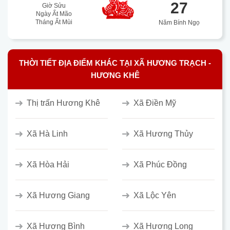
27
Giờ Sửu
Ngày Ất Mão
Tháng Ất Mùi
Năm Bính Ngọ
THỜI TIẾT ĐỊA ĐIỂM KHÁC TẠI XÃ HƯƠNG TRẠCH -
HƯƠNG KHÊ
Thị trấn Hương Khê
Xã Điền Mỹ
Xã Hà Linh
Xã Hương Thủy
Xã Hòa Hải
Xã Phúc Đồng
Xã Hương Giang
Xã Lộc Yên
Xã Hương Bình
Xã Hương Long