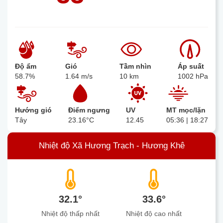
Độ ẩm
Gió
Tầm nhìn
Áp suất
58.7%
1.64 m/s
10 km
1002 hPa
Hướng gió
Điểm ngưng
UV
MT mọc/lặn
Tây
23.16°C
12.45
05:36 | 18:27
Nhiệt độ Xã Hương Trạch - Hương Khê
32.1°
33.6°
Nhiệt độ thấp nhất
Nhiệt độ cao nhất