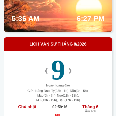
5:36 AM
6:27 PM
LỊCH VẠN SỰ THÁNG 8/2026
9
‹
›
Ngày hoàng đạo
Giờ Hoàng Đạo: Tý(23h - 1h), Dần(3h - 5h),
Mão(5h - 7h), Ngọ(11h - 13h),
Mùi(13h - 15h), Dậu(17h - 19h)
Chủ nhật
02:59:17
Tháng 6
Âm lịch