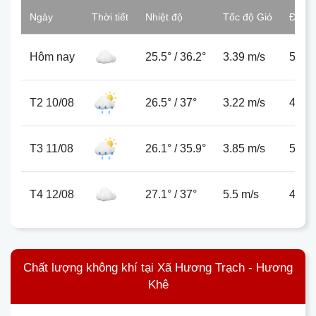
Ngày
Thời tiết
Nhiệt độ
Tốc độ Gió
Độ ẩ
Hôm nay
25.5°
/
36.2°
3.39 m/s
54%
T2 10/08
26.5°
/
37°
3.22 m/s
48%
T3 11/08
26.1°
/
35.9°
3.85 m/s
53%
T4 12/08
27.1°
/
37°
5.5 m/s
45%
Chất lượng không khí tại Xã Hương Trạch - Hương
Khê