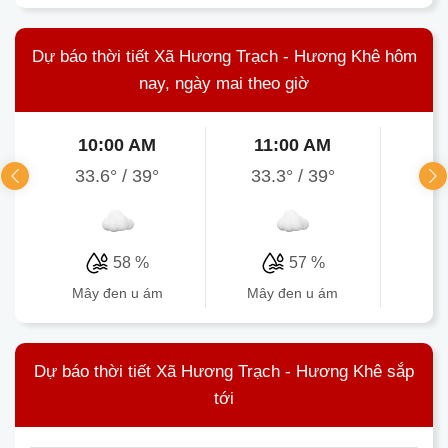
Dự báo thời tiết Xã Hương Trạch - Hương Khê hôm
nay, ngày mai theo giờ
10:00 AM
11:00 AM
1
33.6°
/
39°
33.3°
/
39°
34.
58 %
57 %
mây đen u ám
mây đen u ám
mâ
Dự báo thời tiết Xã Hương Trạch - Hương Khê sắp
tới