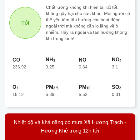
Chất lượng không khí hiện tại rất tốt,
không gây hại cho sức khỏe. Mọi người có
thể yên tâm tận hưởng các hoạt động
Tốt
ngoài trời mà không cần lo lắng về ô
nhiễm. Hãy ra ngoài và tận hưởng không
khí trong lành!
NH
NO
CO
NO
3
2
236.92
0.64
0.25
3.1
O
PM
PM
SO
3
2.5
10
2
15.12
5.39
5.52
0.31
Nhiệt độ và khả năng có mưa Xã Hương Trạch -
Hương Khê trong 12h tới