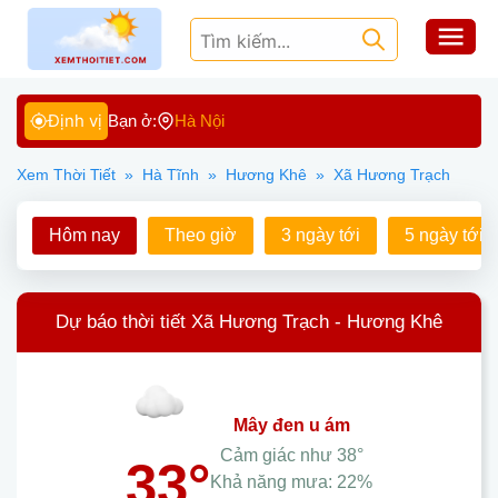
Định vị
Bạn ở:
Hà Nội
Xem Thời Tiết
»
Hà Tĩnh
»
Hương Khê
»
Xã Hương Trạch
Hôm nay
Theo giờ
3 ngày tới
5 ngày tới
Dự báo thời tiết Xã Hương Trạch - Hương Khê
mây đen u ám
Cảm giác như
38°
33°
Khả năng mưa:
22%