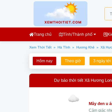
Tỉnh/Thành phố
Trang chủ
Ki
Xem Thời Tiết
»
Hà Tĩnh
»
Hương Khê
»
Xã Hư
Hôm nay
Theo giờ
3 ngày tới
Dự báo thời tiết Xã Hương Lo
mây đen u 
Cảm giác n