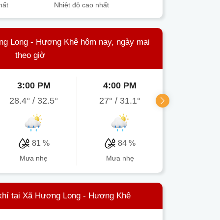
hất
Nhiệt độ cao nhất
ơng Long - Hương Khê hôm nay, ngày mai
theo giờ
3:00 PM
4:00 PM
5:00 P
28.4°
/
32.5°
27°
/
31.1°
28°
/
30.
81 %
84 %
87 
mưa nhẹ
mưa nhẹ
mưa nh
khí tại Xã Hương Long - Hương Khê