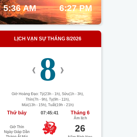
5:36 AM
6:27 PM
LỊCH VẠN SỰ THÁNG 8/2026
8
‹
›
Giờ Hoàng Đạo: Tý(23h - 1h), Sửu(1h - 3h),
Thìn(7h - 9h), Tỵ(9h - 11h),
Mùi(13h - 15h), Tuất(19h - 21h)
Thứ bảy
07:45:41
Tháng 6
Âm lịch
26
Giờ Thìn
Ngày Giáp Dần
Tháng Ất Mùi
Năm Bính Ngọ