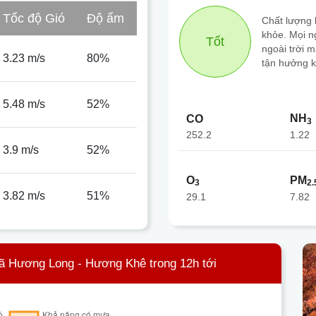
Tốc độ Gió
Độ ẩm
Chất lượng k
khỏe. Mọi n
Tốt
ngoài trời 
3.23 m/s
80%
tận hưởng k
5.48 m/s
52%
NH
CO
3
252.2
1.22
3.9 m/s
52%
O
PM
3
2.
3.82 m/s
51%
29.1
7.82
ã Hương Long - Hương Khê trong 12h tới