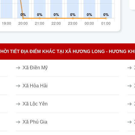
THỜI TIẾT ĐỊA ĐIỂM KHÁC TẠI XÃ HƯƠNG LONG - HƯƠNG KH
Xã Điền Mỹ
Xã Hòa Hải
Xã Lộc Yên
Xã Phú Gia