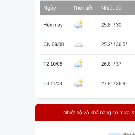
Ngày
Thời tiết
Nhiệt độ
Hôm nay
25.8°
/
30°
CN 09/08
25.2°
/
36.5°
T2 10/08
26.8°
/
37°
T3 11/08
27.8°
/
36.9°
Nhiệt độ và khả năng có mưa X