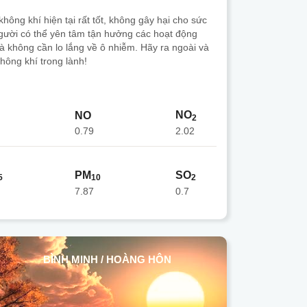
hông khí hiện tại rất tốt, không gây hại cho sức
gười có thể yên tâm tận hưởng các hoạt động
mà không cần lo lắng về ô nhiễm. Hãy ra ngoài và
hông khí trong lành!
NO
NO
2
0.79
2.02
PM
SO
5
10
2
7.87
0.7
BÌNH MINH / HOÀNG HÔN