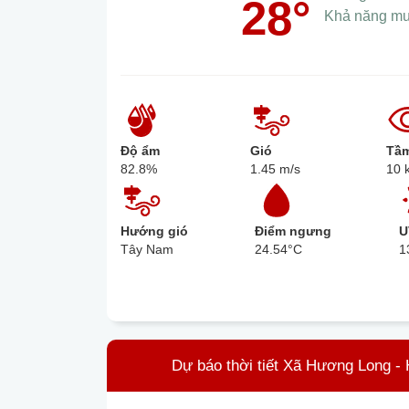
28°
Khả năng m
Độ ẩm
Gió
Tầm
82.8%
1.45 m/s
10 
Hướng gió
Điểm ngưng
U
Tây Nam
24.54°C
1
Dự báo thời tiết Xã Hương Long -