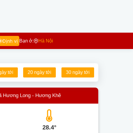
Định vị
Bạn ở:
Hà Nội
gày tới
20 ngày tới
30 ngày tới
Xã Hương Long - Hương Khê
28.4°