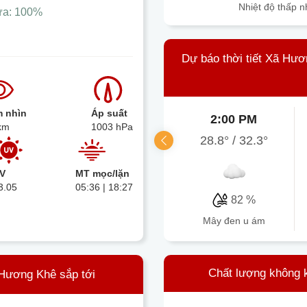
Nhiệt độ thấp n
ưa:
100%
Dự báo thời tiết Xã Hư
 nhìn
Áp suất
2:00 PM
km
1003 hPa
28.8°
/
32.3°
V
MT mọc/lặn
3.05
05:36 | 18:27
82 %
mây đen u ám
Chất lượng không 
 Hương Khê sắp tới