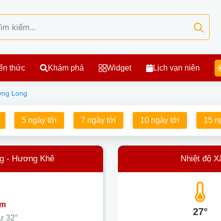
ến thức
Khám phá
Widget
Lịch vạn niên
ơng Long
5 ngày tới
7 ngày tới
10 ngày tới
15 n
ng - Hương Khê
Nhiệt độ 
ám
27°
hư
32°