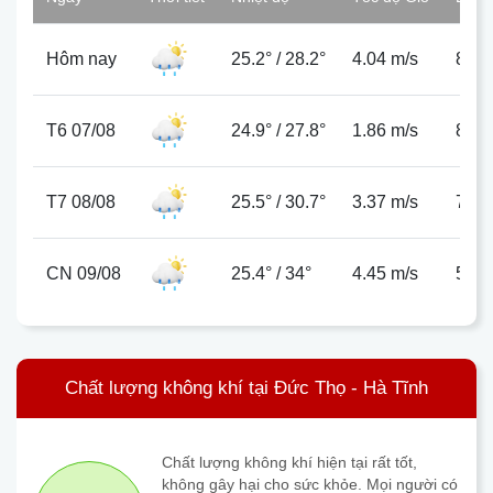
Hôm nay
25.2°
/
28.2°
4.04 m/s
82%
T6 07/08
24.9°
/
27.8°
1.86 m/s
81%
T7 08/08
25.5°
/
30.7°
3.37 m/s
79%
CN 09/08
25.4°
/
34°
4.45 m/s
57%
Chất lượng không khí tại Đức Thọ - Hà Tĩnh
Chất lượng không khí hiện tại rất tốt,
không gây hại cho sức khỏe. Mọi người có