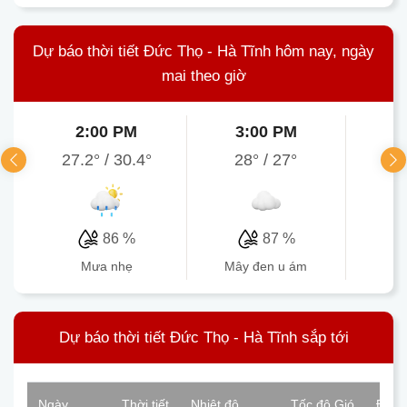
Dự báo thời tiết Đức Thọ - Hà Tĩnh hôm nay, ngày
mai theo giờ
2:00 PM
3:00 PM
4
27.2°
/
30.4°
28°
/
27°
26.
86 %
87 %
mưa nhẹ
mây đen u ám
mâ
Dự báo thời tiết Đức Thọ - Hà Tĩnh sắp tới
Ngày
Thời tiết
Nhiệt độ
Tốc độ Gió
Độ ẩ