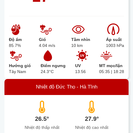
Độ ẩm
Gió
Tầm nhìn
Áp suất
85.7%
4.04 m/s
10 km
1003 hPa
Hướng gió
Điểm ngưng
UV
MT mọc/lặn
Tây Nam
24.3°C
13.56
05:35 | 18:28
Nhiệt độ Đức Thọ - Hà Tĩnh
26.5°
27.9°
Nhiệt độ thấp nhất
Nhiệt độ cao nhất