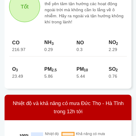
thể yên tâm tận hưởng các hoạt động
Tốt
ngoài trời mà không cần lo lắng về ô
nhiễm. Hãy ra ngoài và tận hưởng không
khí trong lành!
NH
NO
CO
NO
3
2
216.97
0.3
0.29
2.29
O
PM
PM
SO
3
2.5
10
2
23.49
5.86
5.44
0.76
Nhiệt độ và khả năng có mưa Đức Thọ - Hà Tĩnh
trong 12h tới