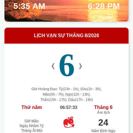
5:35 AM
6:28 PM
LỊCH VẠN SỰ THÁNG 8/2026
6
‹
›
Giờ Hoàng Đạo: Tý(23h - 1h), Sửu(1h - 3h),
Mão(5h - 7h), Ngọ(11h - 13h),
Thân(15h - 17h), Dậu(17h - 19h)
Thứ năm
06:57:34
Tháng 6
Âm lịch
24
Giờ Mão
Ngày Nhâm Tý
Tháng Ất Mùi
Năm Bính Ngọ