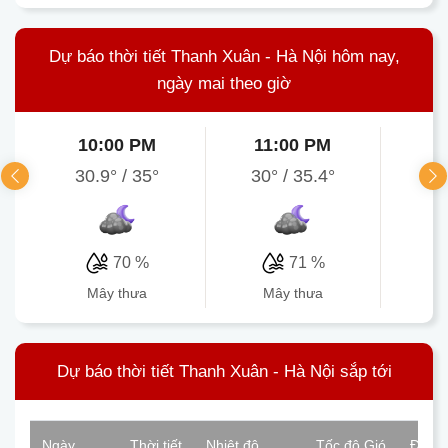
Dự báo thời tiết Thanh Xuân - Hà Nội hôm nay,
ngày mai theo giờ
10:00 PM
11:00 PM
1
30.9°
/
35°
30°
/
35.4°
30.
70 %
71 %
mây thưa
mây thưa
Dự báo thời tiết Thanh Xuân - Hà Nội sắp tới
Ngày
Thời tiết
Nhiệt độ
Tốc độ Gió
Độ ẩ