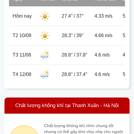
Hôm nay
27.4°
/
37°
4.33 m/s
52%
T2 10/08
28.3°
/
39°
4.66 m/s
50%
T3 11/08
28.8°
/
37.8°
4.6 m/s
47%
T4 12/08
28.8°
/
37.4°
4.6 m/s
53%
Chất lượng không khí tại Thanh Xuân - Hà Nội
Chất lượng không khí nhìn chung tốt
nhưng có thể gây khó chịu nhẹ cho người