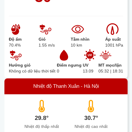
Độ ẩm
Gió
Tầm nhìn
Áp suất
70.4%
1.55 m/s
10 km
1001 hPa
Hướng gió
Điểm ngưng
UV
MT mọc/lặn
Không có dữ liệu thời tiết
0
13.09
05:32 | 18:31
Nhiệt độ Thanh Xuân - Hà Nội
29.8°
30.7°
Nhiệt độ thấp nhất
Nhiệt độ cao nhất