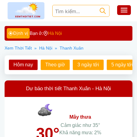
Định vị
Bạn ở:
Hà Nội
Xem Thời Tiết
»
Hà Nội
»
Thanh Xuân
Hôm nay
Theo giờ
3 ngày tới
5 ngày tới
Dự báo thời tiết Thanh Xuân - Hà Nội
mây thưa
Cảm giác như
35°
30°
Khả năng mưa:
2%