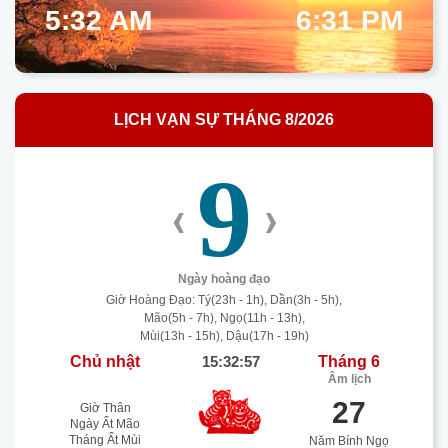
5:32 AM
6:31 PM
LỊCH VẠN SỰ THÁNG 8/2026
9
‹
›
Ngày hoàng đạo
Giờ Hoàng Đạo: Tý(23h - 1h), Dần(3h - 5h),
Mão(5h - 7h), Ngọ(11h - 13h),
Mùi(13h - 15h), Dậu(17h - 19h)
Chủ nhật
15:32:58
Tháng 6
Âm lịch
27
Giờ Thân
Ngày Ất Mão
Tháng Ất Mùi
Năm Bính Ngọ