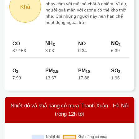
nhạy cảm với một số chất ô nhiễm. Ví dụ,
Khá
người quá mẫn với ozone có thể khó thở
nhẹ. Chỉ những người này nên hạn chế
hoạt động ngoài trời.
NH
NO
CO
NO
3
2
372.63
0.34
3.03
6.39
O
PM
PM
SO
3
2.5
10
2
7.99
13.67
17.88
1.96
Nhiệt độ và khả năng có mưa Thanh Xuân - Hà Nội
trong 12h tới