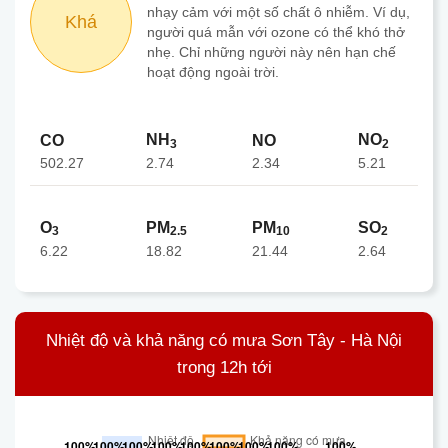
nhạy cảm với một số chất ô nhiễm. Ví dụ,
Khá
người quá mẫn với ozone có thể khó thở
nhẹ. Chỉ những người này nên hạn chế
hoạt động ngoài trời.
NH
NO
CO
NO
3
2
502.27
2.34
2.74
5.21
O
PM
PM
SO
3
2.5
10
2
6.22
18.82
21.44
2.64
Nhiệt độ và khả năng có mưa Sơn Tây - Hà Nội
trong 12h tới