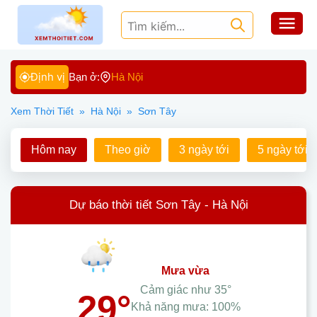
Định vị
Bạn ở:
Hà Nội
Xem Thời Tiết
»
Hà Nội
»
Sơn Tây
Hôm nay
Theo giờ
3 ngày tới
5 ngày tới
Dự báo thời tiết Sơn Tây - Hà Nội
mưa vừa
Cảm giác như
35°
29°
Khả năng mưa:
100%