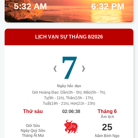
5:32 AM
6:32 PM
LỊCH VẠN SỰ THÁNG 8/2026
7
‹
›
Ngày hắc đạo
Giờ Hoàng Đạo: Dần(3h - 5h), Mão(5h - 7h),
Tỵ(9h - 11h), Thân(15h - 17h),
Tuất(19h - 21h), Hợi(21h - 23h)
Thứ sáu
02:06:39
Tháng 6
Âm lịch
25
Giờ Sửu
Ngày Quý Sửu
Tháng Ất Mùi
Năm Bính Ngọ