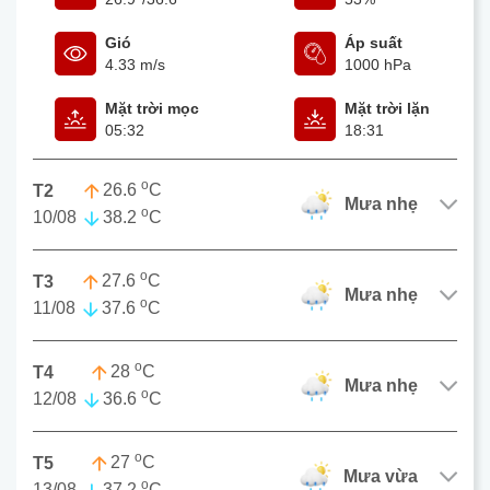
Gió
Áp suất
4.33 m/s
1000 hPa
Mặt trời mọc
Mặt trời lặn
05:32
18:31
o
26.6
C
T2
mưa nhẹ
o
10/08
38.2
C
o
27.6
C
T3
mưa nhẹ
o
11/08
37.6
C
o
28
C
T4
mưa nhẹ
o
12/08
36.6
C
o
27
C
T5
mưa vừa
o
13/08
37.2
C