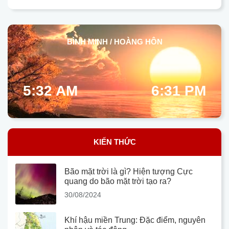
BÌNH MINH / HOÀNG HÔN
5:32 AM
6:31 PM
KIẾN THỨC
Bão mặt trời là gì? Hiện tượng Cực
quang do bão mặt trời tạo ra?
30/08/2024
Khí hậu miền Trung: Đặc điểm, nguyên