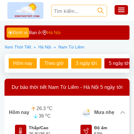
Định vị
Bạn ở:
Hà Nội
Xem Thời Tiết
»
Hà Nội
»
Nam Từ Liêm
Hôm nay
Theo giờ
3 ngày tới
5 ngày tới
Dự báo thời tiết Nam Từ Liêm - Hà Nội 5 ngày tới
o
26.3
C
Hôm nay
mưa nhẹ
o
36
C
Thấp/Cao
Độ ẩm
26.9°
/
36.6°
53%