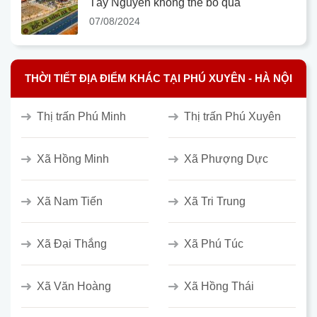
Tây Nguyên không thể bỏ qua
07/08/2024
THỜI TIẾT ĐỊA ĐIỂM KHÁC TẠI PHÚ XUYÊN - HÀ NỘI
Thị trấn Phú Minh
Thị trấn Phú Xuyên
Xã Hồng Minh
Xã Phượng Dực
Xã Nam Tiến
Xã Tri Trung
Xã Đại Thắng
Xã Phú Túc
Xã Văn Hoàng
Xã Hồng Thái