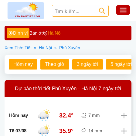
Định vị
Bạn ở:
Hà Nội
Xem Thời Tiết
»
Hà Nội
»
Phú Xuyên
Hôm nay
Theo giờ
3 ngày tới
5 ngày tới
Dự báo thời tiết Phú Xuyên - Hà Nội 7 ngày tới
32.4°
Hôm nay
7 mm
35.9°
T6 07/08
14 mm