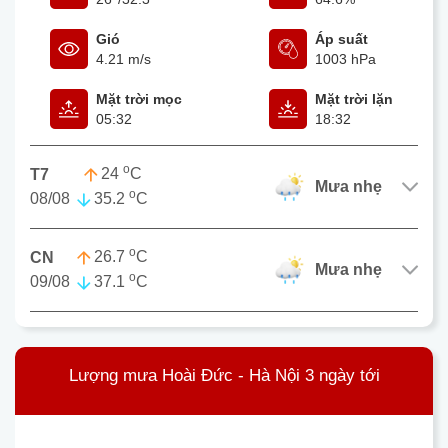
Gió
Áp suất
4.21 m/s
1003 hPa
Mặt trời mọc
Mặt trời lặn
05:32
18:32
o
24
C
T7
mưa nhẹ
o
08/08
35.2
C
o
26.7
C
CN
mưa nhẹ
o
09/08
37.1
C
Lượng mưa Hoài Đức - Hà Nội 3 ngày tới