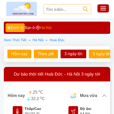
Định vị
Bạn ở:
Hà Nội
Xem Thời Tiết
»
Hà Nội
»
Hoài Đức
Hôm nay
Theo giờ
3 ngày tới
5 ngày tới
Dự báo thời tiết Hoài Đức - Hà Nội 3 ngày tới
o
25
C
Hôm nay
mưa vừa
o
32.2
C
Thấp/Cao
Độ ẩm
26°
/
32.3°
64.6%