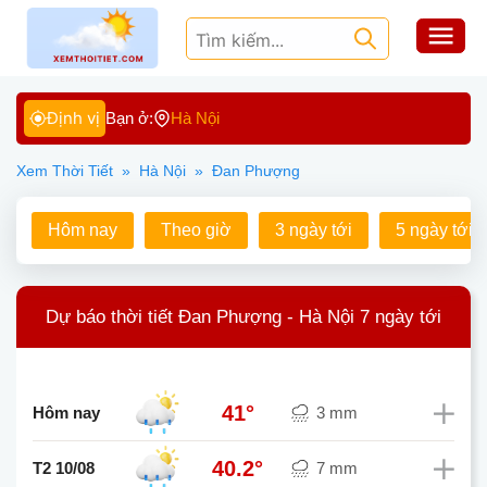
Định vị
Bạn ở:
Hà Nội
Xem Thời Tiết
»
Hà Nội
»
Đan Phượng
Hôm nay
Theo giờ
3 ngày tới
5 ngày tới
Dự báo thời tiết Đan Phượng - Hà Nội 7 ngày tới
41°
Hôm nay
3 mm
40.2°
T2 10/08
7 mm