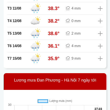
38.3°
T3 11/08
4 mm
38.2°
T4 12/08
0 mm
38.6°
T5 13/08
2 mm
36.1°
T6 14/08
4 mm
35.9°
T7 15/08
9 mm
Lượng mưa Đan Phượng - Hà Nội 7 ngày tới