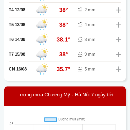
38°
T4 12/08
2 mm
38°
T5 13/08
4 mm
38.1°
T6 14/08
3 mm
38°
T7 15/08
9 mm
35.7°
CN 16/08
5 mm
Lượng mưa Chương Mỹ - Hà Nội 7 ngày tới