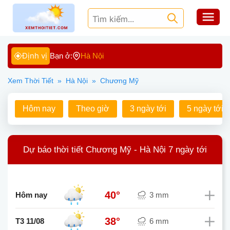
Định vị
Bạn ở:
Hà Nội
Xem Thời Tiết
»
Hà Nội
»
Chương Mỹ
Hôm nay
Theo giờ
3 ngày tới
5 ngày tới
Dự báo thời tiết Chương Mỹ - Hà Nội 7 ngày tới
40°
Hôm nay
3 mm
38°
T3 11/08
6 mm