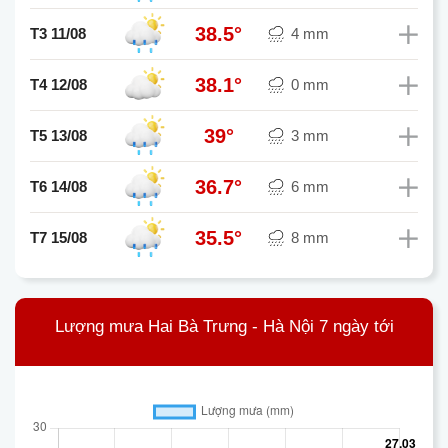
38.5°
T3 11/08
4 mm
38.1°
T4 12/08
0 mm
39°
T5 13/08
3 mm
36.7°
T6 14/08
6 mm
35.5°
T7 15/08
8 mm
Lượng mưa Hai Bà Trưng - Hà Nội 7 ngày tới