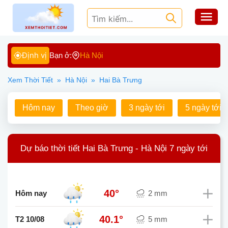
Định vị
Bạn ở:
Hà Nội
Xem Thời Tiết
»
Hà Nội
»
Hai Bà Trưng
Hôm nay
Theo giờ
3 ngày tới
5 ngày tới
Dự báo thời tiết Hai Bà Trưng - Hà Nội 7 ngày tới
40°
Hôm nay
2 mm
40.1°
T2 10/08
5 mm