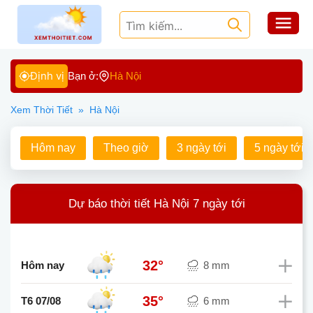
Định vị
Bạn ở:
Hà Nội
Xem Thời Tiết
»
Hà Nội
Hôm nay
Theo giờ
3 ngày tới
5 ngày tới
Dự báo thời tiết Hà Nội 7 ngày tới
32°
Hôm nay
8 mm
35°
T6 07/08
6 mm