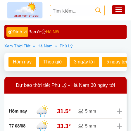
Định vị
Bạn ở:
Hà Nội
Xem Thời Tiết
»
Hà Nam
»
Phủ Lý
Hôm nay
Theo giờ
3 ngày tới
5 ngày tới
Dự báo thời tiết Phủ Lý - Hà Nam 30 ngày tới
31.5°
Hôm nay
5 mm
33.3°
T7 08/08
5 mm