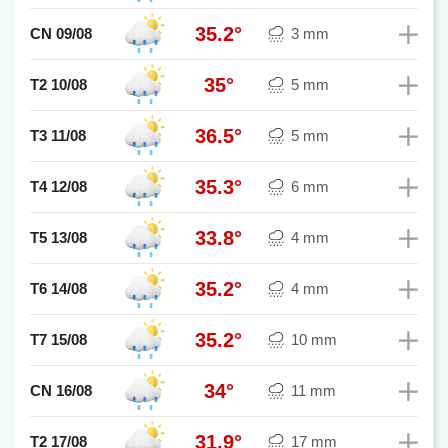
35.2°
CN 09/08
3 mm
35°
T2 10/08
5 mm
36.5°
T3 11/08
5 mm
35.3°
T4 12/08
6 mm
33.8°
T5 13/08
4 mm
35.2°
T6 14/08
4 mm
35.2°
T7 15/08
10 mm
34°
CN 16/08
11 mm
31.9°
T2 17/08
17 mm