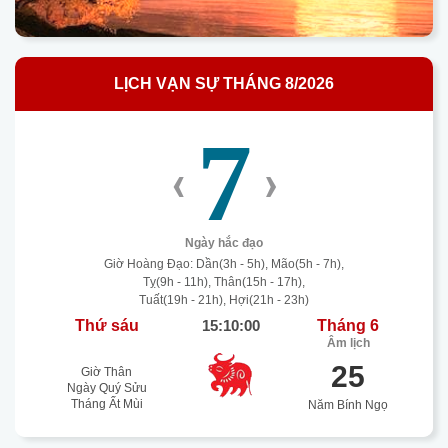
LỊCH VẠN SỰ THÁNG 8/2026
7
‹
›
Ngày hắc đạo
Giờ Hoàng Đạo: Dần(3h - 5h), Mão(5h - 7h),
Tỵ(9h - 11h), Thân(15h - 17h),
Tuất(19h - 21h), Hợi(21h - 23h)
Thứ sáu
15:10:00
Tháng 6
Âm lịch
25
Giờ Thân
Ngày Quý Sửu
Tháng Ất Mùi
Năm Bính Ngọ