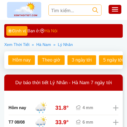
Định vị
Bạn ở:
Hà Nội
Xem Thời Tiết
»
Hà Nam
»
Lý Nhân
Hôm nay
Theo giờ
3 ngày tới
5 ngày tới
Dự báo thời tiết Lý Nhân - Hà Nam 7 ngày tới
31.8°
Hôm nay
4 mm
33.9°
T7 08/08
6 mm