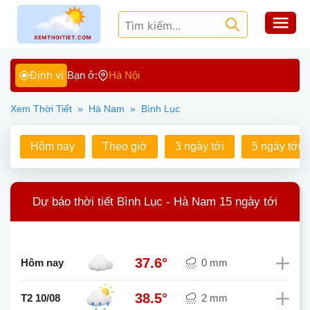
Định vị
Bạn ở:
Hà Nội
Xem Thời Tiết
»
Hà Nam
»
Bình Lục
Hôm nay
Theo giờ
3 ngày tới
5 ngày tới
Dự báo thời tiết Bình Lục - Hà Nam 15 ngày tới
37.6°
Hôm nay
0 mm
38.5°
T2 10/08
2 mm