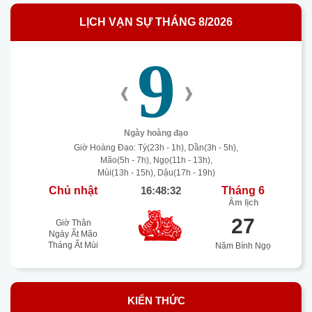
LỊCH VẠN SỰ THÁNG 8/2026
9
‹
›
Ngày hoàng đạo
Giờ Hoàng Đạo: Tý(23h - 1h), Dần(3h - 5h),
Mão(5h - 7h), Ngọ(11h - 13h),
Mùi(13h - 15h), Dậu(17h - 19h)
Chủ nhật
16:48:33
Tháng 6
Âm lịch
27
Giờ Thân
Ngày Ất Mão
Tháng Ất Mùi
Năm Bính Ngọ
KIẾN THỨC