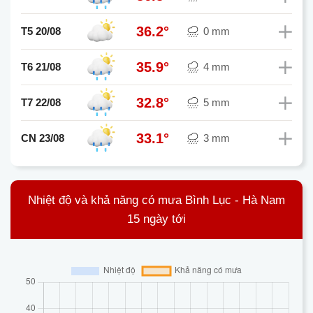
36.2°
T5 20/08
0 mm
35.9°
T6 21/08
4 mm
32.8°
T7 22/08
5 mm
33.1°
CN 23/08
3 mm
Nhiệt độ và khả năng có mưa Bình Lục - Hà Nam
15 ngày tới