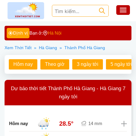
Định vị
Bạn ở:
Hà Nội
Xem Thời Tiết
»
Hà Giang
»
Thành Phố Hà Giang
Hôm nay
Theo giờ
3 ngày tới
5 ngày tới
Dự báo thời tiết Thành Phố Hà Giang - Hà Giang 7
ngày tới
28.5°
Hôm nay
14 mm