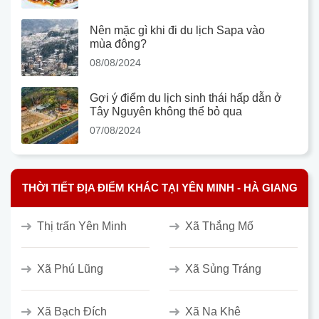
Nên mặc gì khi đi du lịch Sapa vào
mùa đông?
08/08/2024
Gợi ý điểm du lịch sinh thái hấp dẫn ở
Tây Nguyên không thể bỏ qua
07/08/2024
THỜI TIẾT ĐỊA ĐIỂM KHÁC TẠI YÊN MINH - HÀ GIANG
Thị trấn Yên Minh
Xã Thắng Mố
Xã Phú Lũng
Xã Sủng Tráng
Xã Bạch Đích
Xã Na Khê