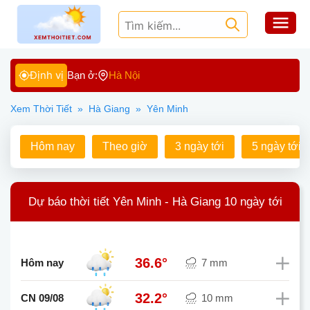
Định vị
Bạn ở:
Hà Nội
Xem Thời Tiết
»
Hà Giang
»
Yên Minh
Hôm nay
Theo giờ
3 ngày tới
5 ngày tới
Dự báo thời tiết Yên Minh - Hà Giang 10 ngày tới
36.6°
Hôm nay
7 mm
32.2°
CN 09/08
10 mm