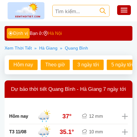
Định vị
Bạn ở:
Hà Nội
Xem Thời Tiết
»
Hà Giang
»
Quang Bình
Hôm nay
Theo giờ
3 ngày tới
5 ngày tới
Dự báo thời tiết Quang Bình - Hà Giang 7 ngày tới
37°
Hôm nay
12 mm
35.1°
T3 11/08
10 mm