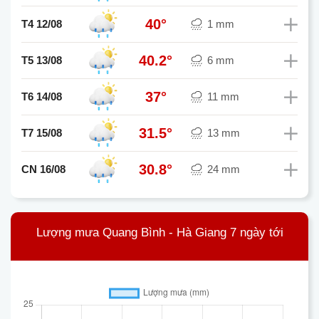
40°
T4 12/08
1 mm
40.2°
T5 13/08
6 mm
37°
T6 14/08
11 mm
31.5°
T7 15/08
13 mm
30.8°
CN 16/08
24 mm
Lượng mưa Quang Bình - Hà Giang 7 ngày tới