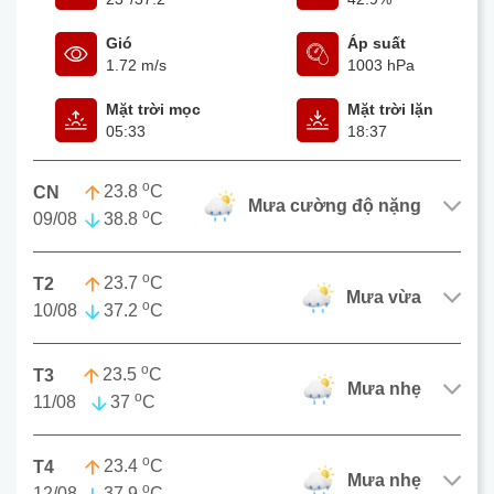
Gió
Áp suất
1.72 m/s
1003 hPa
Mặt trời mọc
Mặt trời lặn
05:33
18:37
o
23.8
C
CN
mưa cường độ nặng
o
09/08
38.8
C
o
23.7
C
T2
mưa vừa
o
10/08
37.2
C
o
23.5
C
T3
mưa nhẹ
o
11/08
37
C
o
23.4
C
T4
mưa nhẹ
o
12/08
37.9
C