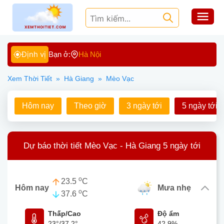
Định vị
Bạn ở:
Hà Nội
Xem Thời Tiết
»
Hà Giang
»
Mèo Vạc
Hôm nay
Theo giờ
3 ngày tới
5 ngày tới
Dự báo thời tiết Mèo Vạc - Hà Giang 5 ngày tới
o
23.5
C
Hôm nay
mưa nhẹ
o
37.6
C
Thấp/Cao
Độ ẩm
23°
/
37.2°
42.9%