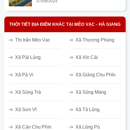
07/08/2024
THỜI TIẾT ĐỊA ĐIỂM KHÁC TẠI MÈO VẠC - HÀ GIANG
Thị trấn Mèo Vạc
Xã Thượng Phùng
Xã Pải Lủng
Xã Xín Cái
Xã Pả Vi
Xã Giàng Chu Phìn
Xã Sủng Trà
Xã Sủng Máng
Xã Sơn Vĩ
Xã Tả Lủng
Xã Cán Chu Phìn
Xã Lũng Pù