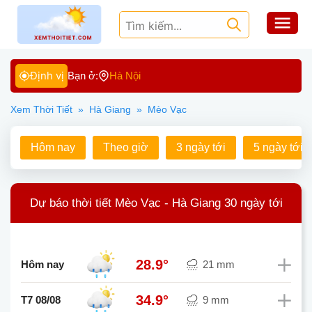
Định vị
Bạn ở:
Hà Nội
Xem Thời Tiết
»
Hà Giang
»
Mèo Vạc
Hôm nay
Theo giờ
3 ngày tới
5 ngày tới
Dự báo thời tiết Mèo Vạc - Hà Giang 30 ngày tới
28.9°
Hôm nay
21 mm
34.9°
T7 08/08
9 mm