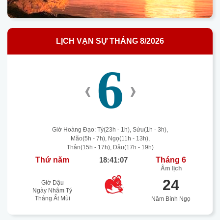
LỊCH VẠN SỰ THÁNG 8/2026
6
‹
›
Giờ Hoàng Đạo: Tý(23h - 1h), Sửu(1h - 3h),
Mão(5h - 7h), Ngọ(11h - 13h),
Thân(15h - 17h), Dậu(17h - 19h)
Thứ năm
18:41:07
Tháng 6
Âm lịch
24
Giờ Dậu
Ngày Nhâm Tý
Tháng Ất Mùi
Năm Bính Ngọ