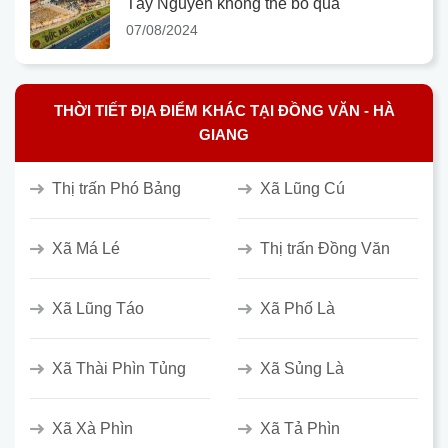
Tây Nguyên không thể bỏ qua
07/08/2024
THỜI TIẾT ĐỊA ĐIỂM KHÁC TẠI ĐỒNG VĂN - HÀ
GIANG
Thị trấn Phó Bảng
Xã Lũng Cú
Xã Má Lé
Thị trấn Đồng Văn
Xã Lũng Táo
Xã Phố Là
Xã Thài Phìn Tủng
Xã Sủng Là
Xã Xà Phìn
Xã Tả Phìn