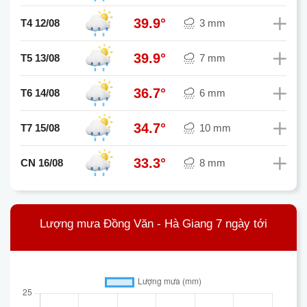
39.9°
T4 12/08
3 mm
39.9°
T5 13/08
7 mm
36.7°
T6 14/08
6 mm
34.7°
T7 15/08
10 mm
33.3°
CN 16/08
8 mm
Lượng mưa Đồng Văn - Hà Giang 7 ngày tới