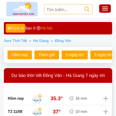
Định vị
Bạn ở:
Hà Nội
Xem Thời Tiết
»
Hà Giang
»
Đồng Văn
Hôm nay
Theo giờ
3 ngày tới
5 ngày tới
Dự báo thời tiết Đồng Văn - Hà Giang 7 ngày tới
35.3°
Hôm nay
16 mm
37°
T3 11/08
10 mm