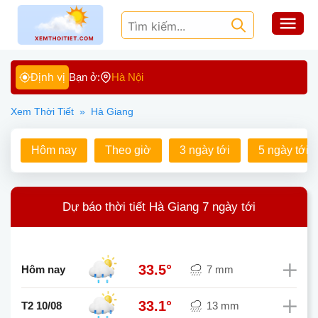
Định vị
Bạn ở:
Hà Nội
Xem Thời Tiết
»
Hà Giang
Hôm nay
Theo giờ
3 ngày tới
5 ngày tới
Dự báo thời tiết Hà Giang 7 ngày tới
33.5°
Hôm nay
7 mm
33.1°
T2 10/08
13 mm