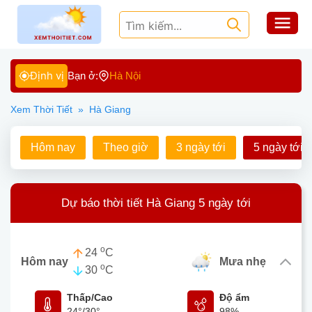
Định vị
Bạn ở:
Hà Nội
Xem Thời Tiết
»
Hà Giang
Hôm nay
Theo giờ
3 ngày tới
5 ngày tới
Dự báo thời tiết Hà Giang 5 ngày tới
o
24
C
Hôm nay
mưa nhẹ
o
30
C
Thấp/Cao
Độ ẩm
24°
/
30°
98%