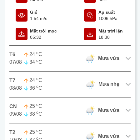
Gió
Áp suất
1.54 m/s
1006 hPa
Mặt trời mọc
Mặt trời lặn
05:32
18:38
o
24
C
T6
mưa vừa
o
07/08
34
C
o
24
C
T7
mưa nhẹ
o
08/08
36
C
o
25
C
CN
mưa vừa
o
09/08
38
C
o
25
C
T2
mưa vừa
o
10/08
37
C