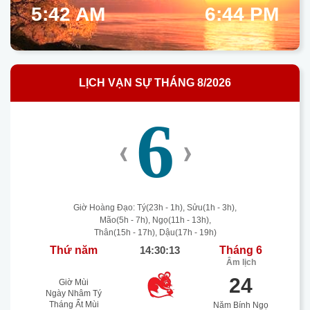
5:42 AM
6:44 PM
LỊCH VẠN SỰ THÁNG 8/2026
6
‹
›
Giờ Hoàng Đạo: Tý(23h - 1h), Sửu(1h - 3h),
Mão(5h - 7h), Ngọ(11h - 13h),
Thân(15h - 17h), Dậu(17h - 19h)
Thứ năm
14:30:14
Tháng 6
Âm lịch
24
Giờ Mùi
Ngày Nhâm Tý
Tháng Ất Mùi
Năm Bính Ngọ