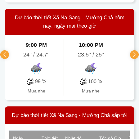
Dự báo thời tiết Xã Na Sang - Mường Chà hôm
nay, ngày mai theo giờ
9:00 PM
10:00 PM
1
24°
/
24.7°
23.5°
/
25°
23.
99 %
100 %
mưa nhẹ
mưa nhẹ
Dự báo thời tiết Xã Na Sang - Mường Chà sắp tới
Ngày
Thời tiết
Nhiệt độ
Tốc độ Gió
Độ ẩ