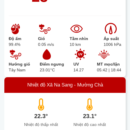
Độ ẩm
Gió
Tầm nhìn
Áp suất
99.4%
0.05 m/s
10 km
1006 hPa
Hướng gió
Điểm ngưng
UV
MT mọc/lặn
Tây Nam
23.01°C
14.27
05:42 | 18:44
Nhiệt độ Xã Na Sang - Mường Chà
22.3°
23.1°
Nhiệt độ thấp nhất
Nhiệt độ cao nhất