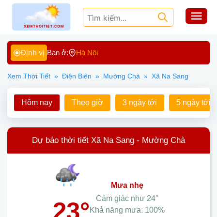
Định vị
Bạn ở:
Hà Nội
Xem Thời Tiết
»
Điện Biên
»
Mường Chà
»
Xã Na Sang
Hôm nay
Theo giờ
3 ngày tới
5 ngày tới
Dự báo thời tiết Xã Na Sang - Mường Chà
mưa nhẹ
Cảm giác như
24°
23°
Khả năng mưa:
100%