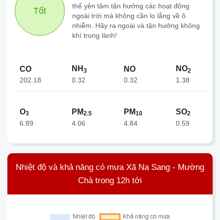
thể yên tâm tận hưởng các hoạt động
Tốt
ngoài trời mà không cần lo lắng về ô
nhiễm. Hãy ra ngoài và tận hưởng không
khí trong lành!
NH
NO
CO
NO
3
2
202.18
0.32
0.32
1.38
O
PM
PM
SO
3
2.5
10
2
6.89
4.06
4.84
0.59
Nhiệt độ và khả năng có mưa Xã Na Sang - Mường
Chà trong 12h tới