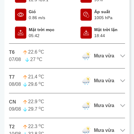
Gió
Áp suất
0.86 m/s
1005 hPa
Mặt trời mọc
Mặt trời lặn
05:42
18:44
o
22.6
C
T6
mưa vừa
o
07/08
27
C
o
21.4
C
T7
mưa vừa
o
08/08
29.6
C
o
22.9
C
CN
mưa vừa
o
09/08
29.7
C
o
22.3
C
T2
mưa vừa
o
10/08
32.8
C