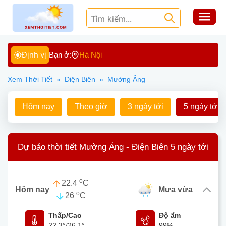
Định vị
Bạn ở:
Hà Nội
Xem Thời Tiết
»
Điện Biên
»
Mường Ảng
Hôm nay
Theo giờ
3 ngày tới
5 ngày tới
Dự báo thời tiết Mường Ảng - Điện Biên 5 ngày tới
o
22.4
C
Hôm nay
mưa vừa
o
26
C
Thấp/Cao
Độ ẩm
22.3°
/
26.1°
99%