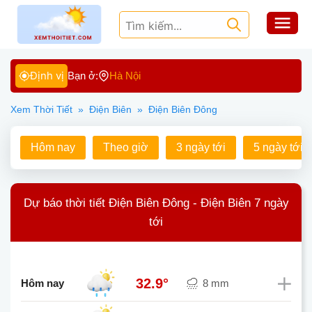
Định vị
Bạn ở:
Hà Nội
Xem Thời Tiết
»
Điện Biên
»
Điện Biên Đông
Hôm nay
Theo giờ
3 ngày tới
5 ngày tới
Dự báo thời tiết Điện Biên Đông - Điện Biên 7 ngày
tới
32.9°
Hôm nay
8 mm