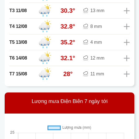
30.3°
T3 11/08
13 mm
32.8°
T4 12/08
8 mm
35.2°
T5 13/08
4 mm
32.1°
T6 14/08
12 mm
28°
T7 15/08
11 mm
Lượng mưa Điện Biên 7 ngày tới