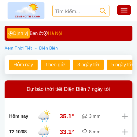
Định vị
Bạn ở:
Hà Nội
Xem Thời Tiết
»
Điện Biên
Hôm nay
Theo giờ
3 ngày tới
5 ngày tới
Dự báo thời tiết Điện Biên 7 ngày tới
35.1°
Hôm nay
3 mm
33.1°
T2 10/08
8 mm