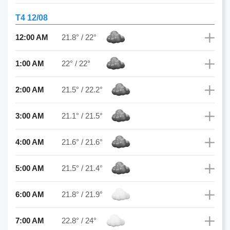
T4 12/08
12:00 AM
21.8°
/
22°
1:00 AM
22°
/
22°
2:00 AM
21.5°
/
22.2°
3:00 AM
21.1°
/
21.5°
4:00 AM
21.6°
/
21.6°
5:00 AM
21.5°
/
21.4°
6:00 AM
21.8°
/
21.9°
7:00 AM
22.8°
/
24°