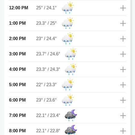
12:00 PM
25°
/
24.1°
1:00 PM
23.3°
/
25°
2:00 PM
23°
/
24.4°
3:00 PM
23.7°
/
24.6°
4:00 PM
23.3°
/
24.3°
5:00 PM
22°
/
23.3°
6:00 PM
23°
/
23.6°
7:00 PM
22.1°
/
23.4°
8:00 PM
22.1°
/
22.8°