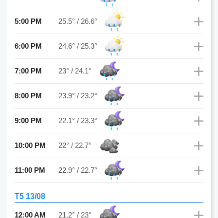
5:00 PM
25.5°
/
26.6°
6:00 PM
24.6°
/
25.3°
7:00 PM
23°
/
24.1°
8:00 PM
23.9°
/
23.2°
9:00 PM
22.1°
/
23.3°
10:00 PM
22°
/
22.7°
11:00 PM
22.9°
/
22.7°
T5 13/08
12:00 AM
21.2°
/
23°