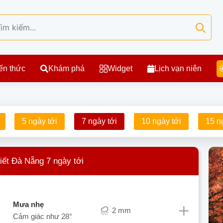
ến thức
Khám phá
Widget
Lịch vạn niên
5 ngày tới
7 ngày tới
10 ngày tới
15 n
iết Đà Nẵng 7 ngày tới
mưa nhẹ
2 mm
Cảm giác như
28°