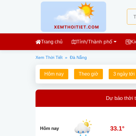
Tỉnh/Thành phố
Trang chủ
Ki
Xem Thời Tiết
»
Đà Nẵng
Hôm nay
Theo giờ
3 ngày tới
Dự báo thời t
33.1°
Hôm nay