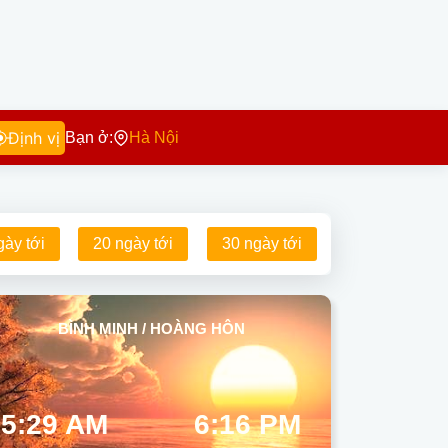
Định vị
Bạn ở:
Hà Nội
gày tới
20 ngày tới
30 ngày tới
BÌNH MINH / HOÀNG HÔN
5:29 AM
6:16 PM