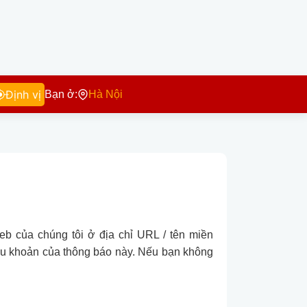
Định vị
Bạn ở:
Hà Nội
eb của chúng tôi ở địa chỉ URL / tên miền
iều khoản của thông báo này. Nếu bạn không