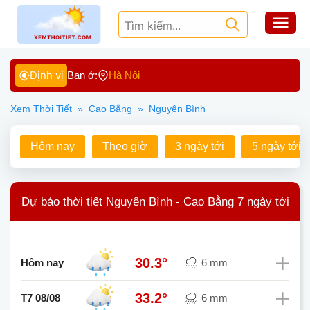
Định vị
Bạn ở:
Hà Nội
Xem Thời Tiết
»
Cao Bằng
»
Nguyên Bình
Hôm nay
Theo giờ
3 ngày tới
5 ngày tới
Dự báo thời tiết Nguyên Bình - Cao Bằng 7 ngày tới
30.3°
Hôm nay
6 mm
33.2°
T7 08/08
6 mm