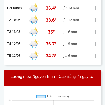
36.4°
CN 09/08
13 mm
33.6°
T2 10/08
12 mm
35°
T3 11/08
6 mm
36.7°
T4 12/08
9 mm
34.3°
T5 13/08
6 mm
Lượng mưa Nguyên Bình - Cao Bằng 7 ngày tới