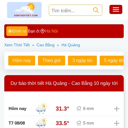
Định vị
Bạn ở:
Hà Nội
Xem Thời Tiết
»
Cao Bằng
»
Hà Quảng
Hôm nay
Theo giờ
3 ngày tới
5 ngày tới
Dự báo thời tiết Hà Quảng - Cao Bằng 10 ngày tới
31.3°
Hôm nay
6 mm
33.5°
T7 08/08
5 mm