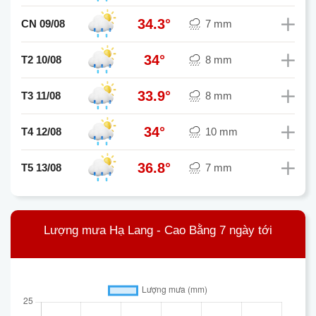
34.3°
CN 09/08
7 mm
34°
T2 10/08
8 mm
33.9°
T3 11/08
8 mm
34°
T4 12/08
10 mm
36.8°
T5 13/08
7 mm
Lượng mưa Hạ Lang - Cao Bằng 7 ngày tới