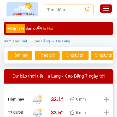
Định vị
Bạn ở:
Hà Nội
Xem Thời Tiết
»
Cao Bằng
»
Hạ Lang
Hôm nay
Theo giờ
3 ngày tới
5 ngày tới
Dự báo thời tiết Hạ Lang - Cao Bằng 7 ngày tới
32.1°
Hôm nay
6 mm
33.5°
T7 08/08
6 mm