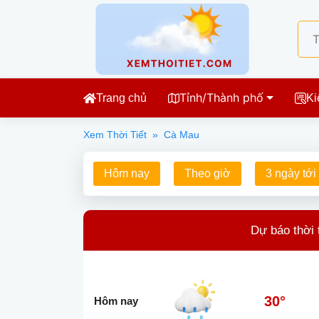
Tỉnh/Thành phố
Trang chủ
Ki
Xem Thời Tiết
»
Cà Mau
Hôm nay
Theo giờ
3 ngày tới
Dự báo thời 
30°
Hôm nay