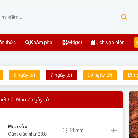
ến thức
Khám phá
Widget
Lịch vạn niên
5 ngày tới
7 ngày tới
10 ngày tới
15 n
tiết Cà Mau 7 ngày tới
mưa vừa
14 mm
Cảm giác như
29.8°