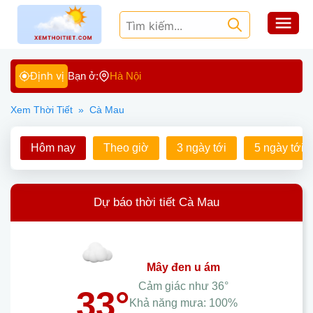
Định vị
Bạn ở:
Hà Nội
Xem Thời Tiết
»
Cà Mau
Hôm nay
Theo giờ
3 ngày tới
5 ngày tới
Dự báo thời tiết Cà Mau
mây đen u ám
Cảm giác như
36°
33°
Khả năng mưa:
100%