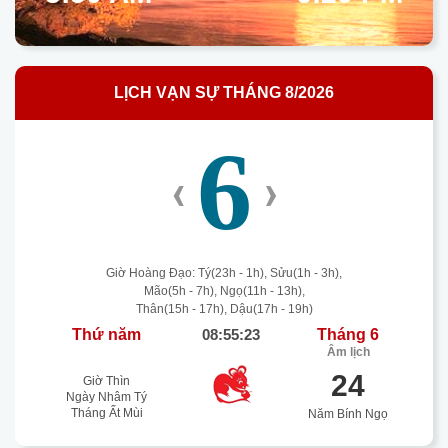
LỊCH VẠN SỰ THÁNG 8/2026
6
‹
›
Giờ Hoàng Đạo: Tý(23h - 1h), Sửu(1h - 3h),
Mão(5h - 7h), Ngọ(11h - 13h),
Thân(15h - 17h), Dậu(17h - 19h)
Thứ năm
08:55:24
Tháng 6
Âm lịch
24
Giờ Thìn
Ngày Nhâm Tý
Tháng Ất Mùi
Năm Bính Ngọ