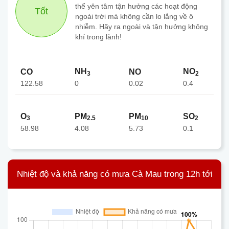
thể yên tâm tận hưởng các hoạt động
Tốt
ngoài trời mà không cần lo lắng về ô
nhiễm. Hãy ra ngoài và tận hưởng không
khí trong lành!
NH
NO
CO
NO
3
2
122.58
0.02
0
0.4
O
PM
PM
SO
3
2.5
10
2
58.98
4.08
5.73
0.1
Nhiệt độ và khả năng có mưa Cà Mau trong 12h tới