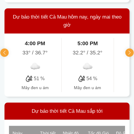
Dự báo thời tiết Cà Mau hôm nay, ngày mai theo
giờ
4:00 PM
5:00 PM
6
33°
/
36.7°
32.2°
/
35.2°
31.
51 %
54 %
mây đen u ám
mây đen u ám
mâ
Dự báo thời tiết Cà Mau sắp tới
Ngày
Thời tiết
Nhiệt độ
Tốc độ Gió
Độ ẩm