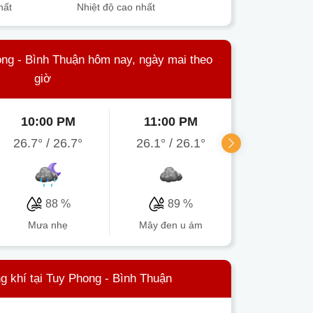
hất
Nhiệt độ cao nhất
ong - Bình Thuận hôm nay, ngày mai theo
giờ
10:00 PM
11:00 PM
12:00 
26.7°
/
26.7°
26.1°
/
26.1°
26.2°
/
27
88 %
89 %
89 
mưa nhẹ
mây đen u ám
mây đen u
g khí tại Tuy Phong - Bình Thuận