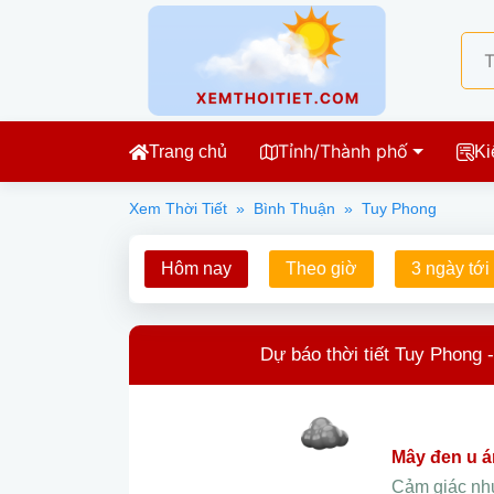
Tỉnh/Thành phố
Trang chủ
Ki
Xem Thời Tiết
»
Bình Thuận
»
Tuy Phong
Hôm nay
Theo giờ
3 ngày tới
Dự báo thời tiết Tuy Phong 
mây đen u 
Cảm giác n