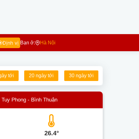
Định vị
Bạn ở:
Hà Nội
gày tới
20 ngày tới
30 ngày tới
ộ Tuy Phong - Bình Thuận
26.4°