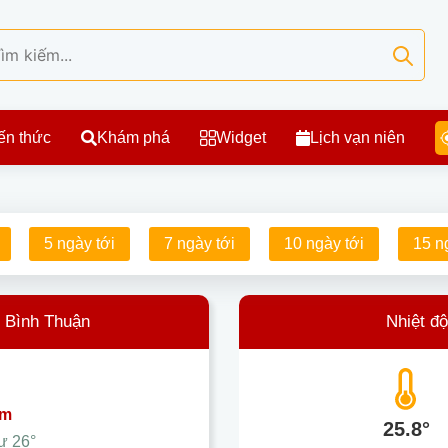
ến thức
Khám phá
Widget
Lịch vạn niên
5 ngày tới
7 ngày tới
10 ngày tới
15 n
- Bình Thuận
Nhiệt đ
ám
25.8°
hư
26°