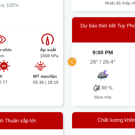
Nhiệt độ thấp n
ưa:
100%
Dự báo thời tiết Tuy Ph
 nhìn
Áp suất
9:00 PM
km
1008 hPa
26°
/
26.4°
V
MT mọc/lặn
2.77
05:36 | 18:10
88 %
mưa nhẹ
Chất lượng khôn
nh Thuận sắp tới