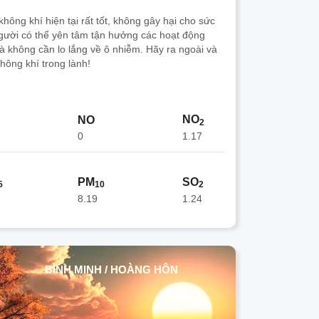
hông khí hiện tại rất tốt, không gây hại cho sức
gười có thể yên tâm tận hưởng các hoạt động
mà không cần lo lắng về ô nhiễm. Hãy ra ngoài và
hông khí trong lành!
NO
NO
2
0
1.17
PM
SO
5
10
2
8.19
1.24
BÌNH MINH / HOÀNG HÔN