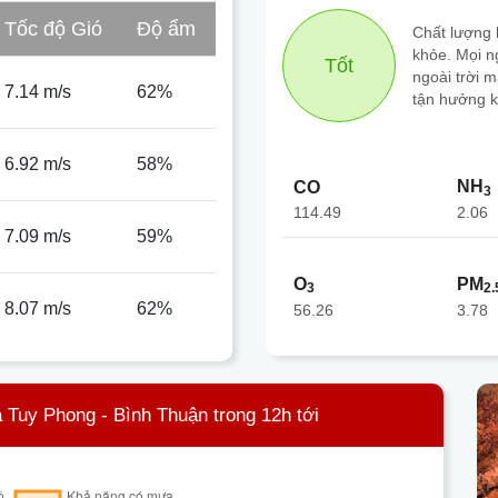
Tốc độ Gió
Độ ẩm
Chất lượng k
khỏe. Mọi n
Tốt
ngoài trời 
7.14 m/s
62%
tận hưởng k
6.92 m/s
58%
NH
CO
3
114.49
2.06
7.09 m/s
59%
O
PM
3
2.
8.07 m/s
62%
56.26
3.78
 Tuy Phong - Bình Thuận trong 12h tới