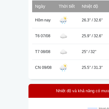
Ngày
Thời tiết
Nhiệt độ
Hôm nay
26.3°
/
32.6°
T6 07/08
25.9°
/
32.6°
T7 08/08
25°
/
32°
CN 09/08
25.5°
/
31.3°
Nhiệt độ và khả năng có mưa