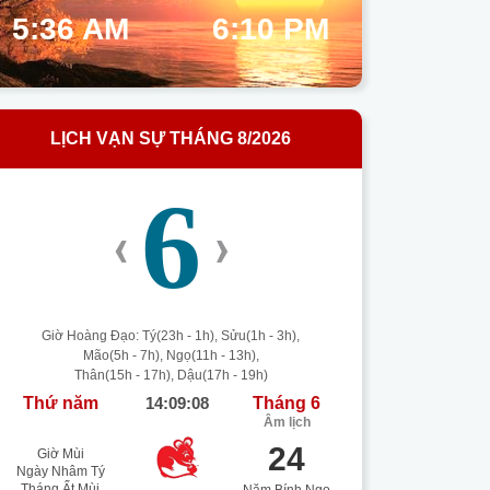
5:36 AM
6:10 PM
LỊCH VẠN SỰ THÁNG 8/2026
6
‹
›
Giờ Hoàng Đạo: Tý(23h - 1h), Sửu(1h - 3h),
Mão(5h - 7h), Ngọ(11h - 13h),
Thân(15h - 17h), Dậu(17h - 19h)
Thứ năm
14:09:08
Tháng 6
Âm lịch
24
Giờ Mùi
Ngày Nhâm Tý
Tháng Ất Mùi
Năm Bính Ngọ