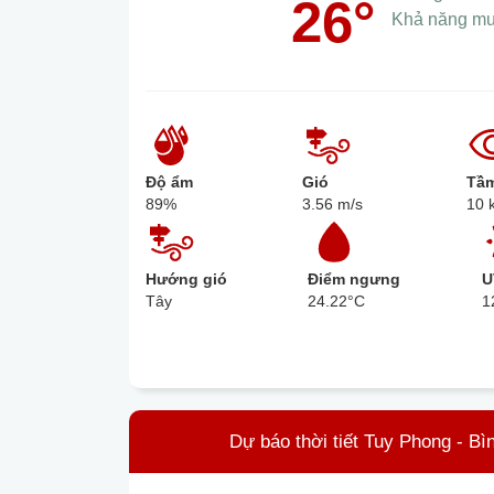
26°
Khả năng m
Độ ẩm
Gió
Tầm
89%
3.56 m/s
10 
Hướng gió
Điểm ngưng
U
Tây
24.22°C
1
Dự báo thời tiết Tuy Phong - Bì