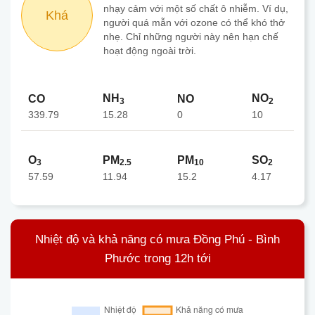
nhạy cảm với một số chất ô nhiễm. Ví dụ,
Khá
người quá mẫn với ozone có thể khó thở
nhẹ. Chỉ những người này nên hạn chế
hoạt động ngoài trời.
NH
NO
CO
NO
3
2
339.79
0
15.28
10
O
PM
PM
SO
3
2.5
10
2
57.59
11.94
15.2
4.17
Nhiệt độ và khả năng có mưa Đồng Phú - Bình
Phước trong 12h tới