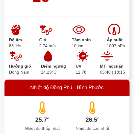
Độ ẩm
Gió
Tầm nhìn
Áp suất
88.1%
2.74 m/s
10 km
1007 hPa
Hướng gió
Điểm ngưng
UV
MT mọc/lặn
Đông Nam
24.29°C
12.78
05:40 | 18:15
Nhiệt độ Đồng Phú - Bình Phước
25.7°
26.5°
Nhiệt độ thấp nhất
Nhiệt độ cao nhất