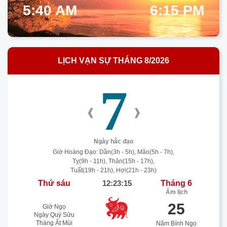
5:40 AM
6:15 PM
LỊCH VẠN SỰ THÁNG 8/2026
7
‹
›
Ngày hắc đạo
Giờ Hoàng Đạo: Dần(3h - 5h), Mão(5h - 7h),
Tỵ(9h - 11h), Thân(15h - 17h),
Tuất(19h - 21h), Hợi(21h - 23h)
Thứ sáu
12:23:16
Tháng 6
Âm lịch
25
Giờ Ngọ
Ngày Quý Sửu
Tháng Ất Mùi
Năm Bính Ngọ