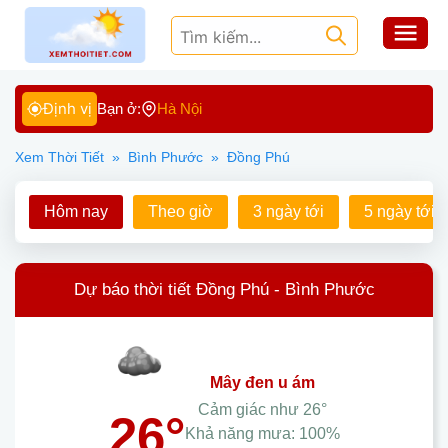
Định vị
Bạn ở:
Hà Nội
Xem Thời Tiết
»
Bình Phước
»
Đồng Phú
Hôm nay
Theo giờ
3 ngày tới
5 ngày tới
Dự báo thời tiết Đồng Phú - Bình Phước
mây đen u ám
Cảm giác như
26°
26°
Khả năng mưa:
100%