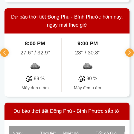
Dự báo thời tiết Đồng Phú - Bình Phước hôm nay,
ngày mai theo giờ
8:00 PM
9:00 PM
1
27.6°
/
32.9°
28°
/
30.8°
26.
89 %
90 %
mây đen u ám
mây đen u ám
mâ
Dự báo thời tiết Đồng Phú - Bình Phước sắp tới
Ngày
Thời tiết
Nhiệt độ
Tốc độ Gió
Độ ẩ