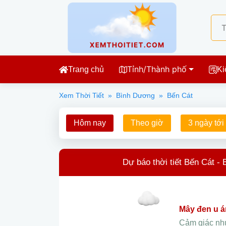
Tỉnh/Thành phố
Trang chủ
Ki
Xem Thời Tiết
»
Bình Dương
»
Bến Cát
Hôm nay
Theo giờ
3 ngày tới
Dự báo thời tiết Bến Cát -
mây đen u 
Cảm giác n