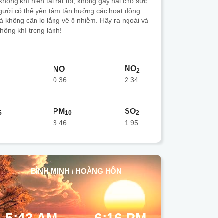
hông khí hiện tại rất tốt, không gây hại cho sức
gười có thể yên tâm tận hưởng các hoạt động
mà không cần lo lắng về ô nhiễm. Hãy ra ngoài và
hông khí trong lành!
NO
NO
2
0.36
2.34
PM
SO
5
10
2
3.46
1.95
BÌNH MINH / HOÀNG HÔN
5:43 AM
6:16 PM