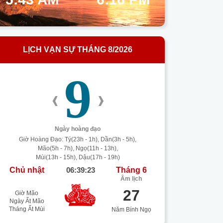
LỊCH VẠN SỰ THÁNG 8/2026
9
‹
›
Ngày hoàng đạo
Giờ Hoàng Đạo: Tý(23h - 1h), Dần(3h - 5h),
Mão(5h - 7h), Ngọ(11h - 13h),
Mùi(13h - 15h), Dậu(17h - 19h)
Chủ nhật
06:39:23
Tháng 6
Âm lịch
27
Giờ Mão
Ngày Ất Mão
Tháng Ất Mùi
Năm Bính Ngọ