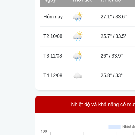
Hôm nay
27.1°
/
33.6°
T2 10/08
25.7°
/
33.5°
T3 11/08
26°
/
33.9°
T4 12/08
25.8°
/
33°
Nhiệt độ và khả năng có mư