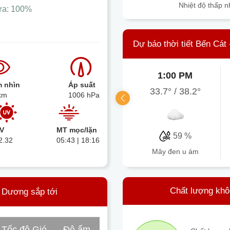
Nhiệt độ thấp n
ưa:
100%
Dự báo thời tiết Bến Cát
1:00 PM
 nhìn
Áp suất
33.7°
/
38.2°
km
1006 hPa
V
MT mọc/lặn
59 %
2.32
05:43 | 18:16
mây đen u ám
Chất lượng khô
h Dương sắp tới
Tốc độ Gió
Độ ẩm