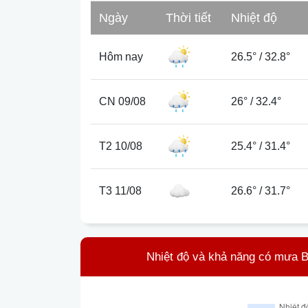
Ngày
Thời tiết
Nhiệt độ
Hôm nay
26.5°
/
32.8°
CN 09/08
26°
/
32.4°
T2 10/08
25.4°
/
31.4°
T3 11/08
26.6°
/
31.7°
Nhiệt độ và khả năng có mưa B