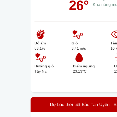
26°
Khả năng m
Độ ẩm
Gió
Tầm
83.1%
3.41 m/s
10 
Hướng gió
Điểm ngưng
U
Tây Nam
23.13°C
1
Dự báo thời tiết Bắc Tân Uyên - 