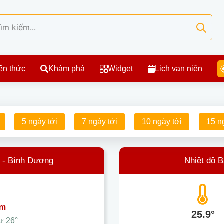
ến thức
Khám phá
Widget
Lịch vạn niên
5 ngày tới
7 ngày tới
10 ngày tới
15 n
n - Bình Dương
Nhiệt độ 
ám
25.9°
hư
26°