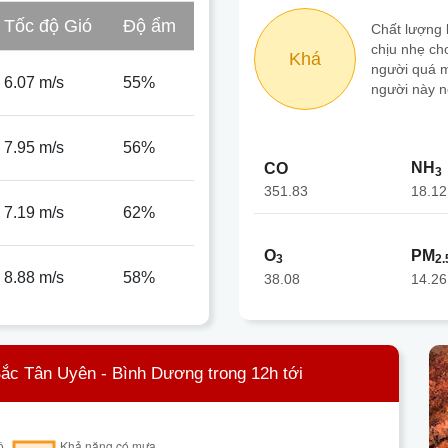
Tốc độ Gió
Độ ẩm
Chất lượng 
chịu nhẹ ch
Khá
người quá m
6.07 m/s
55%
người này n
7.95 m/s
56%
NH
CO
3
351.83
18.12
7.19 m/s
62%
O
PM
3
2.
8.88 m/s
58%
38.08
14.26
ắc Tân Uyên - Bình Dương trong 12h tới