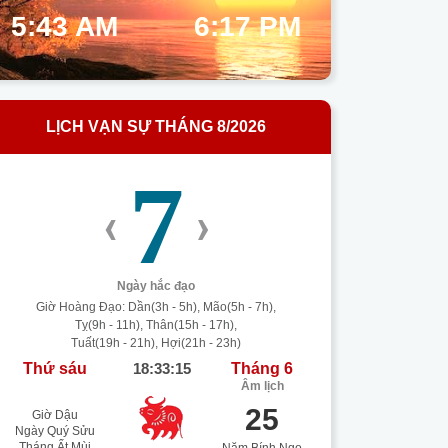
5:43 AM
6:17 PM
LỊCH VẠN SỰ THÁNG 8/2026
7
‹
›
Ngày hắc đạo
Giờ Hoàng Đạo: Dần(3h - 5h), Mão(5h - 7h),
Tỵ(9h - 11h), Thân(15h - 17h),
Tuất(19h - 21h), Hợi(21h - 23h)
Thứ sáu
18:33:15
Tháng 6
Âm lịch
25
Giờ Dậu
Ngày Quý Sửu
Tháng Ất Mùi
Năm Bính Ngọ