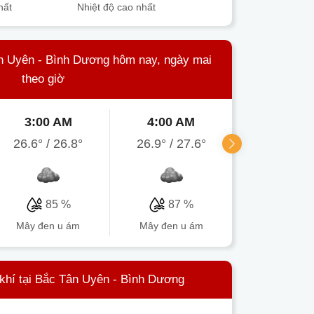
hất
Nhiệt độ cao nhất
ân Uyên - Bình Dương hôm nay, ngày mai
theo giờ
3:00 AM
4:00 AM
5:00 A
26.6°
/
26.8°
26.9°
/
27.6°
26.4°
/
27
85 %
87 %
89 
mây đen u ám
mây đen u ám
mây đen u
khí tại Bắc Tân Uyên - Bình Dương