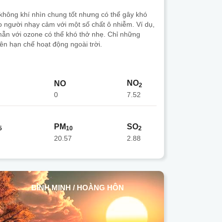
không khí nhìn chung tốt nhưng có thể gây khó
o người nhạy cảm với một số chất ô nhiễm. Ví dụ,
ẫn với ozone có thể khó thở nhẹ. Chỉ những
ên hạn chế hoạt động ngoài trời.
NO
NO
2
0
7.52
PM
SO
5
10
2
20.57
2.88
BÌNH MINH / HOÀNG HÔN