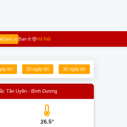
Định vị
Bạn ở:
Hà Nội
gày tới
20 ngày tới
30 ngày tới
Bắc Tân Uyên - Bình Dương
26.5°