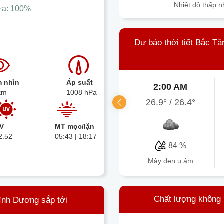
Nhiệt độ thấp n
ưa:
100%
Dự báo thời tiết Bắc T
 nhìn
Áp suất
2:00 AM
km
1008 hPa
26.9°
/
26.4°
V
MT mọc/lặn
2.52
05:43 | 18:17
84 %
mây đen u ám
Chất lượng không 
Bình Dương sắp tới