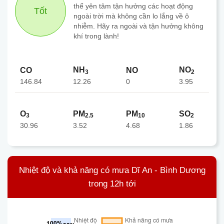
thể yên tâm tận hưởng các hoạt động
Tốt
ngoài trời mà không cần lo lắng về ô
nhiễm. Hãy ra ngoài và tận hưởng không
khí trong lành!
NH
NO
CO
NO
3
2
146.84
0
12.26
3.95
O
PM
PM
SO
3
2.5
10
2
30.96
3.52
4.68
1.86
Nhiệt độ và khả năng có mưa Dĩ An - Bình Dương
trong 12h tới