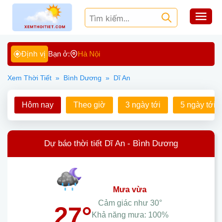
Định vị
Bạn ở:
Hà Nội
Xem Thời Tiết
»
Bình Dương
»
Dĩ An
Hôm nay
Theo giờ
3 ngày tới
5 ngày tới
Dự báo thời tiết Dĩ An - Bình Dương
mưa vừa
Cảm giác như
30°
27°
Khả năng mưa:
100%