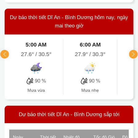
Dự báo thời tiết Dĩ An - Bình Dương hôm nay, ngày
mai theo giờ
5:00 AM
6:00 AM
7
27.6°
/
30.5°
27.9°
/
30.3°
27.
90 %
90 %
mưa vừa
mưa nhẹ
Dự báo thời tiết Dĩ An - Bình Dương sắp tới
Ngày
Thời tiết
Nhiệt độ
Tốc độ Gió
Độ ẩm