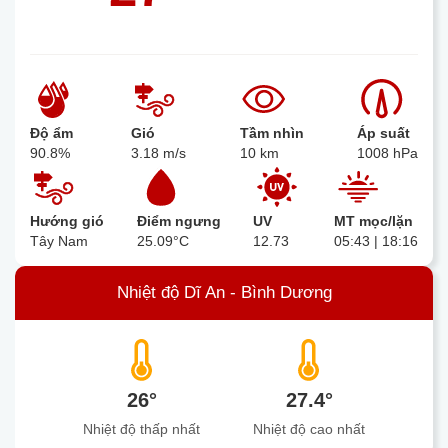
Độ ẩm
Gió
Tầm nhìn
Áp suất
90.8%
3.18 m/s
10 km
1008 hPa
Hướng gió
Điểm ngưng
UV
MT mọc/lặn
Tây Nam
25.09°C
12.73
05:43 | 18:16
Nhiệt độ Dĩ An - Bình Dương
26°
27.4°
Nhiệt độ thấp nhất
Nhiệt độ cao nhất