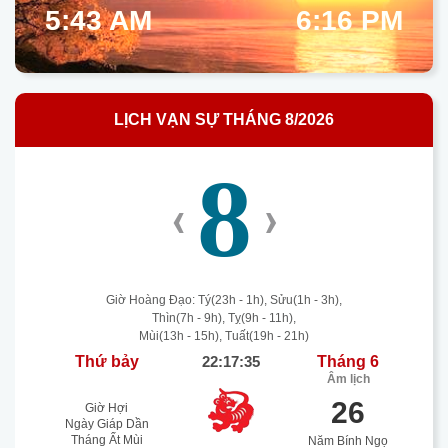
5:43 AM
6:16 PM
LỊCH VẠN SỰ THÁNG 8/2026
8
‹
›
Giờ Hoàng Đạo: Tý(23h - 1h), Sửu(1h - 3h),
Thìn(7h - 9h), Tỵ(9h - 11h),
Mùi(13h - 15h), Tuất(19h - 21h)
Thứ bảy
22:17:36
Tháng 6
Âm lịch
26
Giờ Hợi
Ngày Giáp Dần
Tháng Ất Mùi
Năm Bính Ngọ