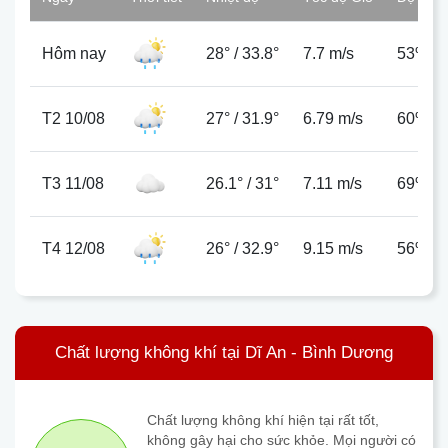
Hôm nay
28°
/
33.8°
7.7 m/s
53%
T2 10/08
27°
/
31.9°
6.79 m/s
60%
T3 11/08
26.1°
/
31°
7.11 m/s
69%
T4 12/08
26°
/
32.9°
9.15 m/s
56%
Chất lượng không khí tại Dĩ An - Bình Dương
Chất lượng không khí hiện tại rất tốt,
không gây hại cho sức khỏe. Mọi người có