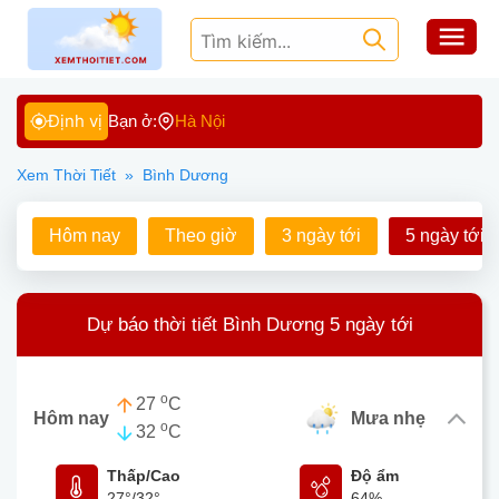
Định vị
Bạn ở:
Hà Nội
Xem Thời Tiết
»
Bình Dương
Hôm nay
Theo giờ
3 ngày tới
5 ngày tới
Dự báo thời tiết Bình Dương 5 ngày tới
o
27
C
Hôm nay
mưa nhẹ
o
32
C
Thấp/Cao
Độ ẩm
27°
/
32°
64%