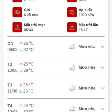
Gió
Áp suất
6.25 m/s
1010 hPa
Mặt trời mọc
Mặt trời lặn
05:43
18:17
o
26
C
CN
mưa vừa
o
09/08
32
C
o
25
C
T2
mưa nhẹ
o
10/08
29
C
o
25
C
T3
mưa nhẹ
o
11/08
28
C
o
24
C
T4
mưa nhẹ
o
12/08
32
C