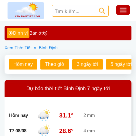
Định vị
Bạn ở:
Xem Thời Tiết
»
Bình Định
Hôm nay
Theo giờ
3 ngày tới
5 ngày tới
Dự báo thời tiết Bình Định 7 ngày tới
31.1°
Hôm nay
2 mm
28.6°
T7 08/08
4 mm