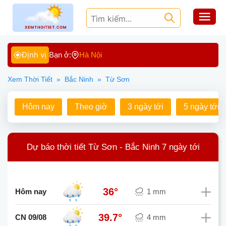
Định vị
Bạn ở:
Hà Nội
Xem Thời Tiết
»
Bắc Ninh
»
Từ Sơn
Hôm nay
Theo giờ
3 ngày tới
5 ngày tới
Dự báo thời tiết Từ Sơn - Bắc Ninh 7 ngày tới
36°
Hôm nay
1 mm
39.7°
CN 09/08
4 mm