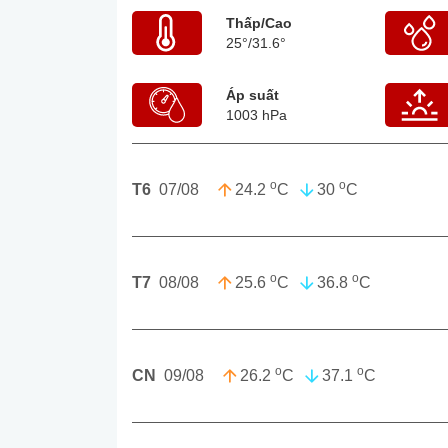
Thấp/Cao
25°
/
31.6°
Áp suất
1003 hPa
o
o
24.2
C
30
C
T6
07/08
o
o
25.6
C
36.8
C
T7
08/08
o
o
26.2
C
37.1
C
CN
09/08