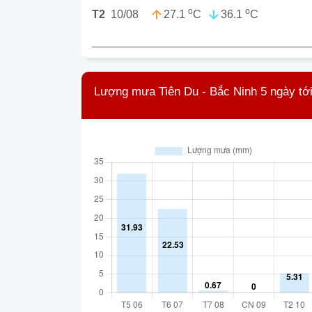
o
o
27.1
C
36.1
C
T2
10/08
Lượng mưa Tiên Du - Bắc Ninh 5 ngày tớ