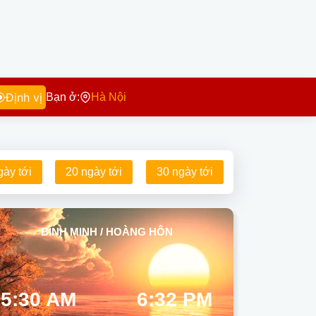
Định vị
Bạn ở:
Hà Nội
gày tới
20 ngày tới
30 ngày tới
BÌNH MINH / HOÀNG HÔN
5:30 AM
6:32 PM