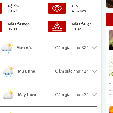
Độ ẩm
Gió
70.6%
4.16 m/s
Mặt trời mọc
Mặt trời lặn
05:30
18:32
mưa vừa
Cảm giác như
32°
mưa nhẹ
Cảm giác như
41°
mây thưa
Cảm giác như
43°