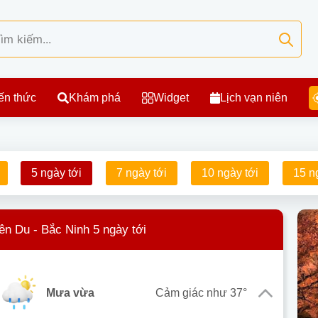
ến thức
Khám phá
Widget
Lịch vạn niên
5 ngày tới
7 ngày tới
10 ngày tới
15 n
iên Du - Bắc Ninh 5 ngày tới
mưa vừa
Cảm giác như
37°