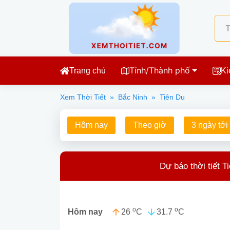
Tỉnh/Thành phố
Trang chủ
Ki
Xem Thời Tiết
»
Bắc Ninh
»
Tiên Du
Hôm nay
Theo giờ
3 ngày tới
Dự báo thời tiết T
o
o
26
C
31.7
C
Hôm nay