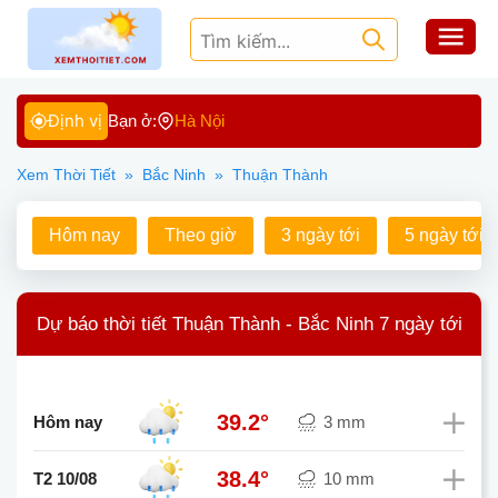
Định vị
Bạn ở:
Hà Nội
Xem Thời Tiết
»
Bắc Ninh
»
Thuận Thành
Hôm nay
Theo giờ
3 ngày tới
5 ngày tới
Dự báo thời tiết Thuận Thành - Bắc Ninh 7 ngày tới
39.2°
Hôm nay
3 mm
38.4°
T2 10/08
10 mm