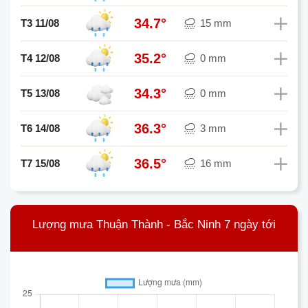
34.7°
T3 11/08
15 mm
35.2°
T4 12/08
0 mm
34.3°
T5 13/08
0 mm
36.3°
T6 14/08
3 mm
36.5°
T7 15/08
16 mm
Lượng mưa Thuận Thành - Bắc Ninh 7 ngày tới